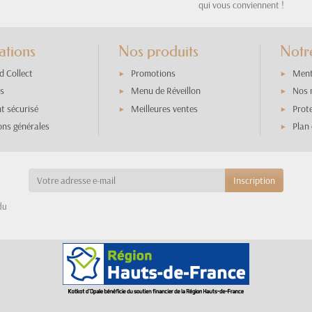
qui vous conviennent !
ations
Nos produits
Notre
d Collect
Promotions
Ment
os
Menu de Réveillon
Nos 
t sécurisé
Meilleures ventes
Prot
ons générales
Plan 
du