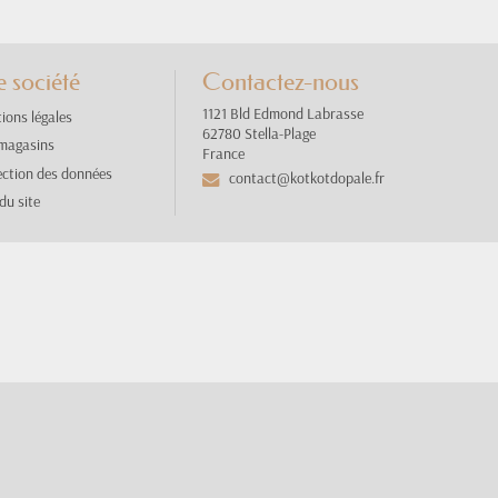
 société
Contactez-nous
1121 Bld Edmond Labrasse
ions légales
62780 Stella-Plage
magasins
France
ection des données
contact@kotkotdopale.fr
du site