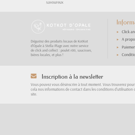
savoureux
Inform
Click an
A prop
Dégustez des produits locaux de KotKot
d'Opale à Stella-Plage avec notre service
Paiemen
de click and collect : poulet rôti, saucisses,
Conditi
bières locales, et plus !
Inscription à la newsletter
Vous pouvez vous désinscrire à tout moment. Vous trouverez pour
cela nos informations de contact dans les conditions d'utilisation 
site.